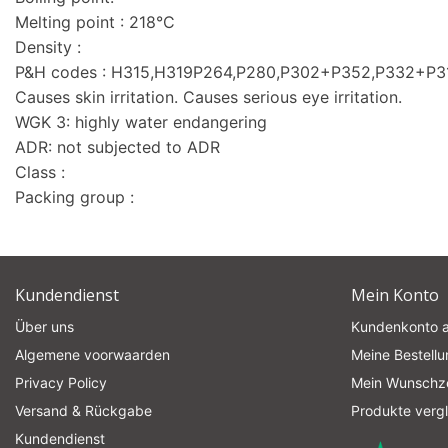
Melting point : 218°C
Density :
P&H codes : H315,H319P264,P280,P302+P352,P332+P
Causes skin irritation. Causes serious eye irritation.
WGK 3: highly water endangering
ADR: not subjected to ADR
Class :
Packing group :
Kundendienst
Mein Konto
Über uns
Kundenkonto 
Algemene voorwaarden
Meine Bestell
Privacy Policy
Mein Wunschze
Versand & Rückgabe
Produkte verg
Kundendienst