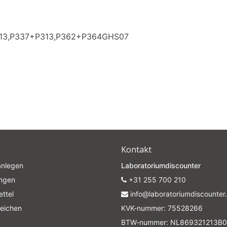
313,P337+P313,P362+P364GHS07
Kontakt
anlegen
Laboratoriumdiscounter
ungen
+31 255 700 210
ttel
info@laboratoriumdiscounter.
leichen
KVK-nummer: 75528266
BTW-nummer: NL869321213B0