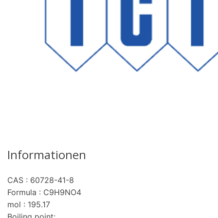
Informationen
CAS : 60728-41-8
Formula : C9H9NO4
mol : 195.17
Boiling point: