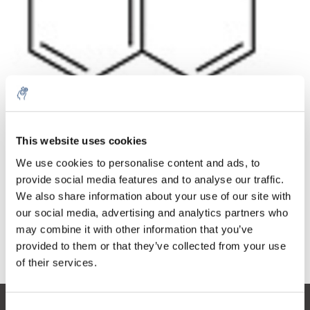
Menge
Produkt
Preis
Details
This website uses cookies
€80,04
exkl. MwSt.
Mehr
1 Stück
We use cookies to personalise content and ads, to
€96,84
Inkl. MwSt.
provide social media features and to analyse our traffic.
We also share information about your use of our site with
Zum Warenkorb hinzufügen
our social media, advertising and analytics partners who
may combine it with other information that you’ve
provided to them or that they’ve collected from your use
Informationen
of their services.