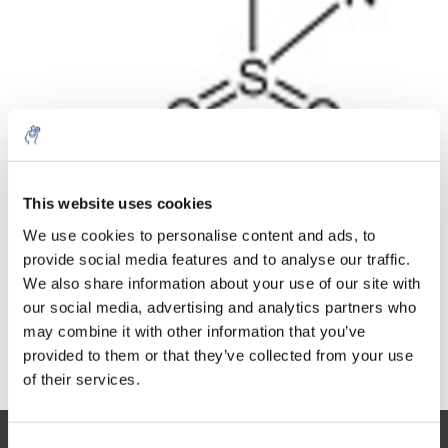
Menge
Produkt
Preis
Details
This website uses cookies
€117,28
exkl. MwSt.
Mehr
1 Stück
We use cookies to personalise content and ads, to
€141,91
Inkl. MwSt.
provide social media features and to analyse our traffic.
We also share information about your use of our site with
Zum Warenkorb hinzufügen
our social media, advertising and analytics partners who
may combine it with other information that you’ve
provided to them or that they’ve collected from your use
Informationen
of their services.