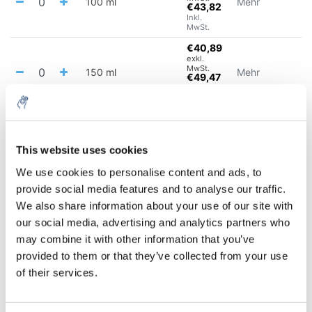
100 ml
Mehr
€43,82
Inkl.
MwSt.
€40,89
exkl.
MwSt.
150 ml
Mehr
€49,47
Inkl.
MwSt.
€43,25
exkl.
MwSt.
250 ml
Mehr
€52,33
This website uses cookies
Inkl.
MwSt.
We use cookies to personalise content and ads, to
€49,90
provide social media features and to analyse our traffic.
exkl.
We also share information about your use of our site with
MwSt.
400 ml
Mehr
€60,37
our social media, advertising and analytics partners who
Inkl.
may combine it with other information that you’ve
MwSt.
provided to them or that they’ve collected from your use
€52,03
exkl.
of their services.
MwSt.
600 ml
Mehr
€62,96
Inkl.
MwSt.