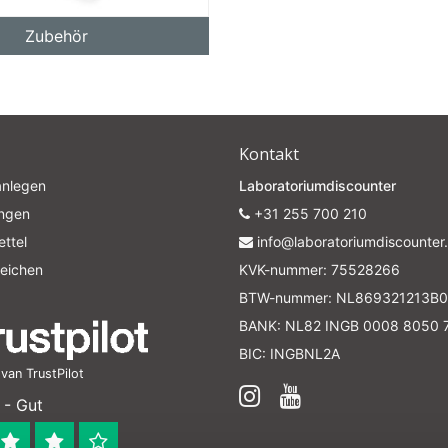
Zubehör
Kontakt
anlegen
Laboratoriumdiscounter
ungen
+31 255 700 210
ttel
info@laboratoriumdiscounter.
leichen
KVK-nummer: 75528266
BTW-nummer: NL869321213B0
BANK: NL82 INGB 0008 8050 
BIC: INGBNL2A
an TrustPilot
 - Gut