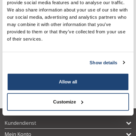
provide social media features and to analyse our traffic.
We also share information about your use of our site with
our social media, advertising and analytics partners who
may combine it with other information that you’ve
provided to them or that they’ve collected from your use
of their services.
Wasserstrahlpumpe
Wasserstrahlpumpe
Show details
€72,42
€65,96
exkl. MwSt.
exkl. MwSt.
Allow all
Customize
Kundendienst
Mein Konto