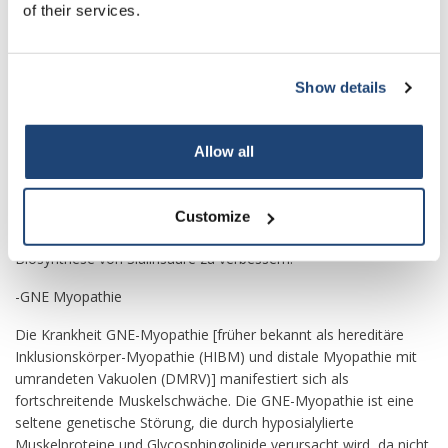
Immunogenität durch Verringerung der Bildung von Antikörpern
of their services.
gegen das therapeutische Glykoprotein
Therapeutisches Potenzial
Show details
Subscribe
Wenn die GNE-Epimerasekinase im menschlichen Körper nicht
richtig funktioniert und dadurch das verfügbare ManNAc
verringert, kann davon ausgegangen werden, dass die
Your discount applies to orders above €50,00
Allow all
Behandlung mit ManNAc zur Verbesserung der gesundheitlichen
Vorteile beitragen kann. Das therapeutische Potenzial von
ManNAc wird derzeit bei verschiedenen Krankheiten untersucht,
Customize
bei denen die Therapie von ihrer Fähigkeit profitieren könnte, die
Biosynthese von Sialinsäure zu verbessern.
-GNE Myopathie
Die Krankheit GNE-Myopathie [früher bekannt als hereditäre
Inklusionskörper-Myopathie (HIBM) und distale Myopathie mit
umrandeten Vakuolen (DMRV)] manifestiert sich als
fortschreitende Muskelschwäche. Die GNE-Myopathie ist eine
seltene genetische Störung, die durch hyposialylierte
Muskelproteine ​​und Glycosphingolipide verursacht wird, da nicht