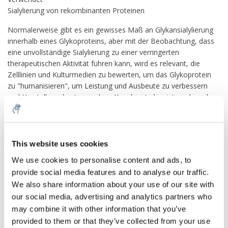
Sialylierung von rekombinanten Proteinen
Normalerweise gibt es ein gewisses Maß an Glykansialylierung
innerhalb eines Glykoproteins, aber mit der Beobachtung, dass
eine unvollständige Sialylierung zu einer verringerten
therapeutischen Aktivität führen kann, wird es relevant, die
Zelllinien und Kulturmedien zu bewerten, um das Glykoprotein
zu "humanisieren", um Leistung und Ausbeute zu verbessern
und Herstellungskosten senken. Keppler et al. zeigten, dass das
GNE-Enzym in menschlichen hämatopoetischen Zelllinien
geschwindigkeitslimitierend war und die Effizienz bei der
Sialylierung der Zelloberfläche beeinflusste. Die Aktivität des
GNE-Enzyms wird nun als eines der bestimmenden Merkmale
This website uses cookies
5% off for your next order
bei der effizienten Herstellung von sialylierten rekombinanten
We use cookies to personalise content and ads, to
Glykoprotein-Therapeutika anerkannt. Eine verbesserte
provide social media features and to analyse our traffic.
Sialylierung nach Zugabe von ManNAc und anderen
Sign up for our newsletter to stay informed about
We also share information about your use of our site with
unterstützenden Bestandteilen zum Kulturmedium erhöht nicht
our new products, and receive a 10% discount on
our social media, advertising and analytics partners who
nur die Herstellungsausbeute, sondern verbessert auch die
your next purchase for all chemical products from
therapeutische Wirksamkeit durch Erhöhung der Löslichkeit,
may combine it with other information that you’ve
our own brand 😀
Erhöhung der Halbwertszeit und Verringerung der
provided to them or that they’ve collected from your use