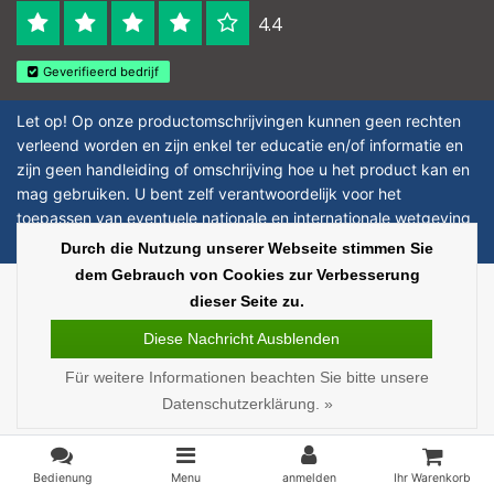
4.4
Geverifieerd bedrijf
Let op! Op onze productomschrijvingen kunnen geen rechten
verleend worden en zijn enkel ter educatie en/of informatie en
zijn geen handleiding of omschrijving hoe u het product kan en
mag gebruiken. U bent zelf verantwoordelijk voor het
toepassen van eventuele nationale en internationale wetgeving
omtrent het gebruik van chemicaliën.
Durch die Nutzung unserer Webseite stimmen Sie
dem Gebrauch von Cookies zur Verbesserung
Copyright © 2026 - Laboratorium Discounter | Günstige laborprodukte - All
dieser Seite zu.
rights reserved - Theme by
InStijl Media
|
Alle Preise verstehen sich ohne
Steuern
Diese Nachricht Ausblenden
Für weitere Informationen beachten Sie bitte unsere
Datenschutzerklärung. »
Bedienung
Menu
anmelden
Ihr Warenkorb