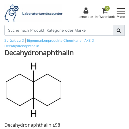
0
Menu
anmelden
Ihr Warenkorb
Zurück zu D
|
Eigenmarkenprodukte
Chemikalien
A-Z
D
Decahydronaphthalin
Decahydronaphthalin
Decahydronaphthalin ≥98