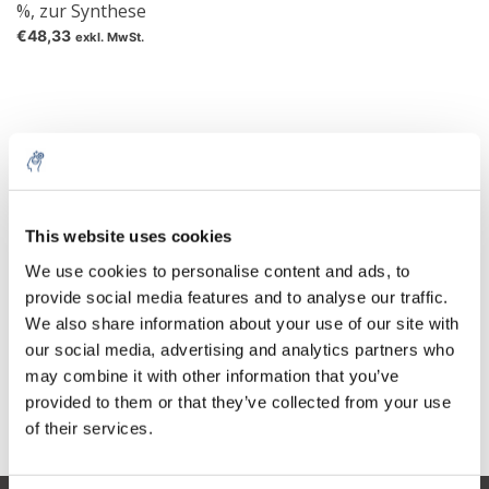
%, zur Synthese
€48,33
exkl. MwSt.
Decalin
(auch
Decahydronaphthalin
,
Perhydronaphthalin
,
Bicyclo[4.4.0]decan
) ist eine farblose Flüssigkeit. Es wird durch
katalytische Hydrierung von Naphthalin hergestellt und als
Lösungsmittel (z. B. in Schuhcreme) verwendet. Je nach der
This website uses cookies
Verknüpfungsgeometrie der beiden Cyclohexanringe gibt es zwei
We use cookies to personalise content and ads, to
isomere Decaline, das
cis
-Decalin (Wasserstoffatome an den
provide social media features and to analyse our traffic.
Brückenkopf-Kohlenstoffatomen stehen
cis
zueinander) und das
trans
-Decalin. Decalin ist ein bicyclisches Alkan und zählt zur
We also share information about your use of our site with
übergeordneten Gruppe der Kohlenwasserstoffe.
our social media, advertising and analytics partners who
may combine it with other information that you’ve
Das technische Produkt ist üblicherweise ein Gemisch der
provided to them or that they’ve collected from your use
Isomere.
of their services.