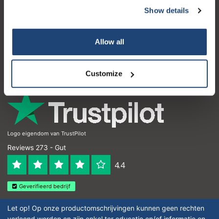
Show details
Kundendienst
Mein Konto
Allow all
Kontakt
Öffnungszeiten
Customize
Logo eigendom van TrustPilot
Reviews 273 - Gut
4.4
Geverifieerd bedrijf
Let op! Op onze productomschrijvingen kunnen geen rechten
verleend worden en zijn enkel ter educatie en/of informatie en