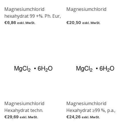
Magnesiumchlorid
Magnesiumchlorid
hexahydrat 99 +%. Ph. Eur,
BP, FCC,
€6,86
€20,50
exkl. MwSt.
exkl. MwSt.
Lebensmittelqualität
Magnesiumchlorid
Magnesiumchlorid
Hexahydrat techn.
Hexahydrat ≥99 %, p.a.,
ACS
€29,69
€24,26
exkl. MwSt.
exkl. MwSt.