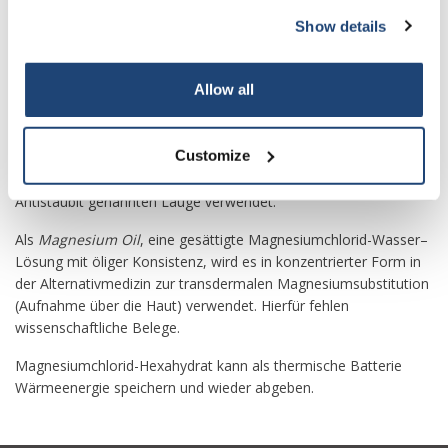
Es wird weiterhin als Streusalzergänzung verwendet.
Show details
Des Weiteren wird Magnesiumchlorid zur Anhebung der
Magnesiumkonzentration in Riffaquarien verwendet.
Allow all
Es wird auch zur Staubbindung (Explosionsschutz) im
Steinkohlebergbau verwendet.
Customize
Zur Bindung von Straßenstaub wurde es versuchsweise in einer
Antistaubit genannten Lauge verwendet.
Als
Magnesium Oil
, eine gesättigte Magnesiumchlorid-Wasser–
Lösung mit öliger Konsistenz, wird es in konzentrierter Form in
der Alternativmedizin zur transdermalen Magnesiumsubstitution
(Aufnahme über die Haut) verwendet. Hierfür fehlen
wissenschaftliche Belege.
Magnesiumchlorid-Hexahydrat kann als thermische Batterie
Wärmeenergie speichern und wieder abgeben.