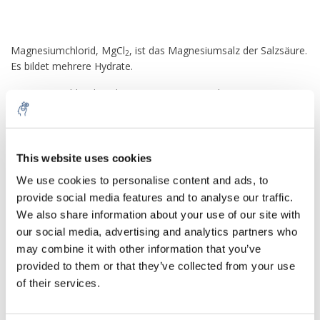
Magnesiumchlorid
, MgCl
, ist das Magnesiumsalz der Salzsäure.
2
Es bildet mehrere Hydrate.
Magnesiumchlorid wird zur Gewinnung von elementarem
Magnesium mittels Schmelzflusselektrolyse genutzt:
This website uses cookies
Es wird zusammen mit Magnesiumoxid in Estrichzementen
We use cookies to personalise content and ads, to
verwendet.
provide social media features and to analyse our traffic.
In der Lebensmitteltechnik wird Magnesiumchlorid als
We also share information about your use of our site with
Säureregulator, Festigungsmittel, Geschmacksverstärker,
our social media, advertising and analytics partners who
Trägerstoff oder Trennmittel eingesetzt. Es ist in der EU als
may combine it with other information that you’ve
Lebensmittelzusatzstoff der Nummer
E 511
ohne eine
provided to them or that they’ve collected from your use
Höchstmengenbeschränkung (quantum satis) für alle für
of their services.
Zusatzstoffe zugelassenen Lebensmittel sowie auch für Öko-
Lebensmittel zugelassen. Es ist der Hauptbestandteil des
Gerinnungsmittels
Nigari
und dient so der Herstellung von Tofu.