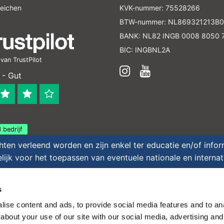
leichen
KVK-nummer: 75528266
BTW-nummer: NL869321213B0
BANK: NL82 INGB 0008 8050 
BIC: INGBNL2A
an TrustPilot
 - Gut
 bedrijf
en verleend worden en zijn enkel ter educatie en/of inform
ijk voor het toepassen van eventuele nationale en interna
 - All rights reserved - Theme by
InStijl Media
|
Alle
s
ise content and ads, to provide social media features and to anal
about your use of our site with our social media, advertising and