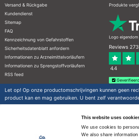
Versand & Rückgabe
Produkte verg
Kundendienst
Sitemap
FAQ
Logo eigendom v
Kennzeichnung von Gefahrstoffen
Reviews 273
Sicherheitsdatenblatt anfordern
Informationen zu Arzneimittelvorläufern
Informationen zu Sprengstoffvorläufern
4.4
RSS feed
Geverifieerd
Let op! Op onze productomschrijvingen kunnen geen recht
product kan en mag gebruiken. U bent zelf verantwoordel
Copyright © 2026 - Laboratorium Discounter | Günstige laborprodukte
This website uses cookie
Preise verstehen sich ohne Steuern
We use cookies to personal
We also share information 