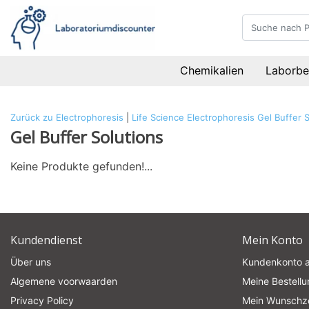
Chemikalien
Laborbe
Zurück zu Electrophoresis
|
Life Science
Electrophoresis
Gel Buffer 
Gel Buffer Solutions
Keine Produkte gefunden!...
Kundendienst
Mein Konto
Über uns
Kundenkonto 
Algemene voorwaarden
Meine Bestell
Privacy Policy
Mein Wunschze