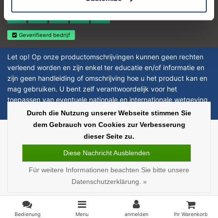
4.4
Geverifieerd bedrijf
Let op! Op onze productomschrijvingen kunnen geen rechten
verleend worden en zijn enkel ter educatie en/of informatie en
zijn geen handleiding of omschrijving hoe u het product kan en
mag gebruiken. U bent zelf verantwoordelijk voor het
toepassen van eventuele nationale en internationale wetgeving
omtrent het gebruik van chemicaliën.
Durch die Nutzung unserer Webseite stimmen Sie
dem Gebrauch von Cookies zur Verbesserung
Copyright © 2026 - Laboratorium Discounter | Günstige laborprodukte - All
dieser Seite zu.
rights reserved - Theme by
InStijl Media
|
Alle Preise verstehen sich ohne
Steuern
Diese Nachricht Ausblenden
Für weitere Informationen beachten Sie bitte unsere
Datenschutzerklärung. »
Bedienung
Menu
anmelden
Ihr Warenkorb