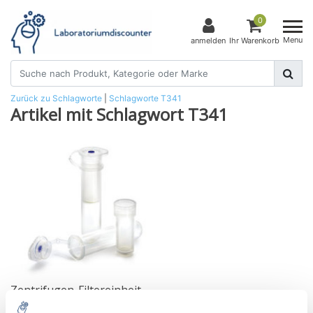
0
Menu
anmelden
Ihr Warenkorb
Zurück zu Schlagworte
|
Schlagworte
T341
Artikel mit Schlagwort T341
Zentrifugen-Filtereinheit
Ultrafree Ultrafree-MC