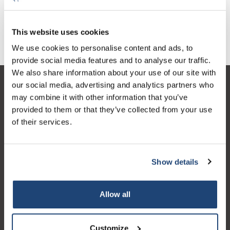
€262,01
exkl. MwSt.
This website uses cookies
We use cookies to personalise content and ads, to
provide social media features and to analyse our traffic.
We also share information about your use of our site with
our social media, advertising and analytics partners who
Kundendienst
may combine it with other information that you’ve
Mein Konto
provided to them or that they’ve collected from your use
of their services.
Kontakt
Öffnungszeiten
Show details
Allow all
Logo eigendom van TrustPilot
Reviews 273 - Gut
Customize