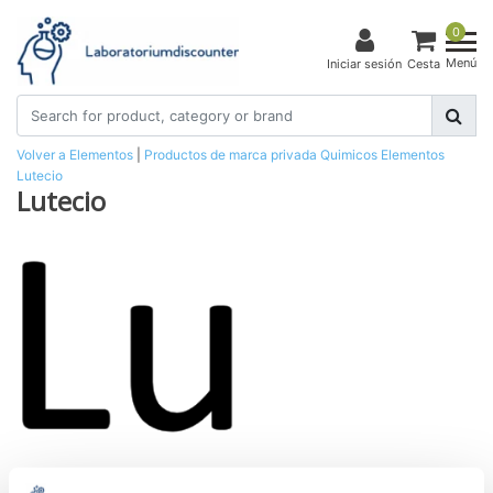
0
Menú
Iniciar sesión
Cesta
Volver a Elementos
|
Productos de marca privada
Quimicos
Elementos
Lutecio
Lutecio
Lutetium pieces 99.9%