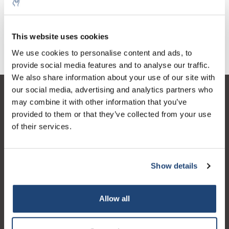
€215,60
IVA no incluido
This website uses cookies
We use cookies to personalise content and ads, to
provide social media features and to analyse our traffic.
We also share information about your use of our site with
our social media, advertising and analytics partners who
Atención al cliente
may combine it with other information that you’ve
provided to them or that they’ve collected from your use
Mi cuenta
of their services.
Detalles de contacto
Horario de apertura
Show details
Allow all
Logo eigendom van TrustPilot