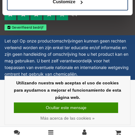
Customize
Reviews 273 - Bien
4.4
Geverifieerd bedrijf
Let op! Op onze productomschrijvingen kunnen geen rechten
verleend worden en zijn enkel ter educatie en/of informatie en
zijn geen handleiding of omschrijving hoe u het product kan en
mag gebruiken. U bent zelf verantwoordelijk voor het
toepassen van eventuele nationale en internationale wetgeving
omtrent het gebruik van chemicaliën.
Utilizando nuestra web aceptas el uso de cookies
Copyright © 2026 - Laboratorium Discounter | Productos de laboratorio
para ayudarnos a mejorar el funcionamiento de esta
baratos - All rights reserved - Theme by
InStijl Media
|
Todos los precios no
página web.
incluyen los impuestos
Ocultar este mensaje
Más acerca de las cookies »