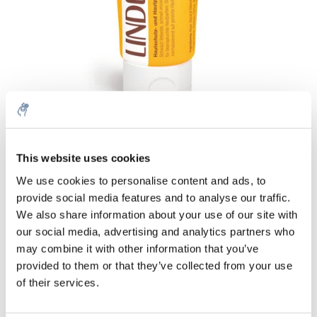
Cantidad
Producto
Precio
Details
This website uses cookies
€7,11
We use cookies to personalise content and ads, to
IVA
no incluido
Más
1 pieza
provide social media features and to analyse our traffic.
€8,60
IVA incluido
We also share information about your use of our site with
our social media, advertising and analytics partners who
Añadir a la cesta
may combine it with other information that you’ve
provided to them or that they’ve collected from your use
Información
of their services.