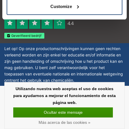
Logo eigendom van TrustPilot
Customize
Reviews 273 - Bien
4.4
Geverifieerd bedrijf
Let op! Op onze productomschrijvingen kunnen geen rechten
verleend worden en zijn enkel ter educatie en/of informatie en
zijn geen handleiding of omschrijving hoe u het product kan en
mag gebruiken. U bent zelf verantwoordelijk voor het
toepassen van eventuele nationale en internationale wetgeving
omtrent het gebruik van chemicaliën.
Utilizando nuestra web aceptas el uso de cookies
Copyright © 2026 - Laboratorium Discounter | Productos de laboratorio
para ayudarnos a mejorar el funcionamiento de esta
baratos - All rights reserved - Theme by
InStijl Media
|
Todos los precios no
página web.
incluyen los impuestos
Ocultar este mensaje
Más acerca de las cookies »