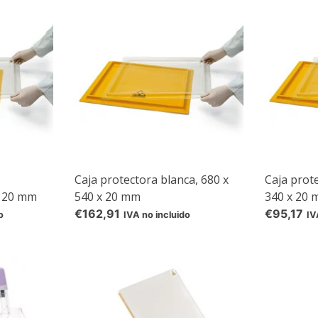
our own brand 😀
Subscrib
Your discount applies to orders above €50,00
Caja protectora blanca, 680 x
Caja prot
x 20 mm
540 x 20 mm
340 x 20
€162,91
€95,17
o
IVA no incluido
IV