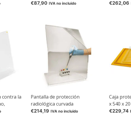
radiación
€87,90
€262,06
o
IVA no incluido
 contra la
Pantalla de protección
Caja prot
no,
radiológica curvada
x 540 x 2
5% off for your next order
€214,19
€229,74
o
IVA no incluido
Sign up for our newsletter to stay informed about our new products, an
ceive a 10% discount on your next purchase for all chemical products f