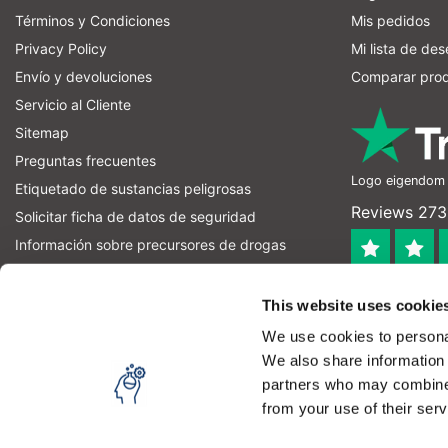
Términos y Condiciones
Mis pedidos
Privacy Policy
Mi lista de de
Envío y devoluciones
Comparar pro
Servicio al Cliente
Sitemap
Preguntas frecuentes
Logo eigendom v
Etiquetado de sustancias peligrosas
Reviews 273 
Solicitar ficha de datos de seguridad
Información sobre precursores de drogas
información sobre precursores de explosivos
4.4
RSS feed
This website uses cookie
Geverifieerd
We use cookies to personal
Let op! Op onze productomschrijvingen kunnen geen recht
We also share information 
product kan en mag gebruiken. U bent zelf verantwoordel
partners who may combine i
from your use of their serv
Copyright © 2026 - Laboratorium Discounter | Productos de laboratori
Utilizando nuestra web aceptas el uso de cookies para 
Media
|
Todos los precios no incluyen los impuestos