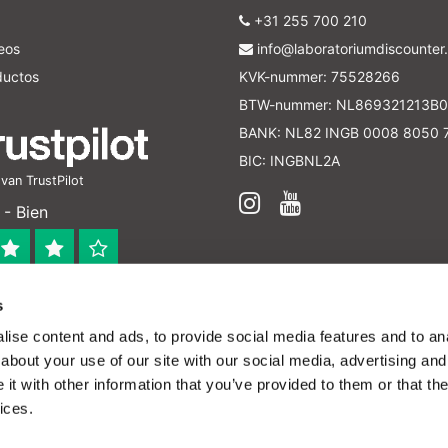
+31 255 700 210
seos
info@laboratoriumdiscounter.
ductos
KVK-nummer: 75528266
BTW-nummer: NL869321213B0
BANK: NL82 INGB 0008 8050 
BIC: INGBNL2A
an TrustPilot
- Bien
s
 bedrijf
ise content and ads, to provide social media features and to anal
en verleend worden en zijn enkel ter educatie en/of inform
about your use of our site with our social media, advertising and
ijk voor het toepassen van eventuele nationale en interna
t with other information that you’ve provided to them or that the
ices.
o baratos - All rights reserved - Theme by
InStijl
ayudarnos a mejorar el funcionamiento de esta página web.