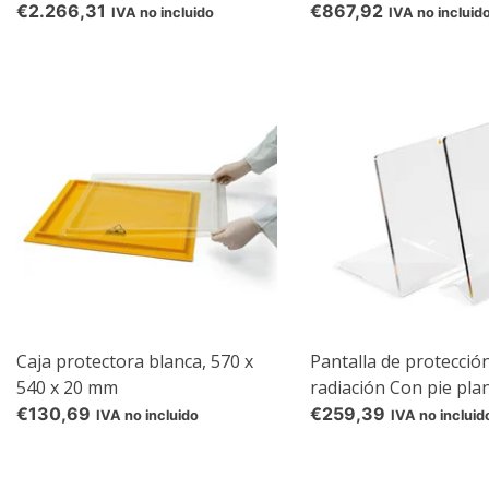
radiación
radiación
€2.266,31
€867,92
IVA no incluido
IVA no incluid
Caja protectora blanca, 570 x
Pantalla de protección
540 x 20 mm
radiación Con pie pla
radiación
€130,69
€259,39
IVA no incluido
IVA no incluid
re