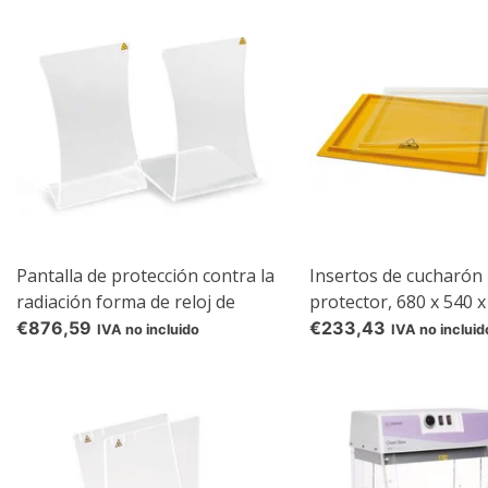
Pantalla de protección contra la
Insertos de cucharón
radiación forma de reloj de
protector, 680 x 540 
arena Con pie plano, radiación
€876,59
€233,43
IVA no incluido
IVA no incluid