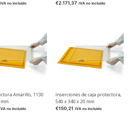
radiación
€2.171,37
IVA no incluido
IVA no incluido
ectora Amarillo, 1130
Inserciones de caja protectora,
0 mm
540 x 340 x 20 mm
€150,21
IVA no incluido
IVA no incluido
d
rom