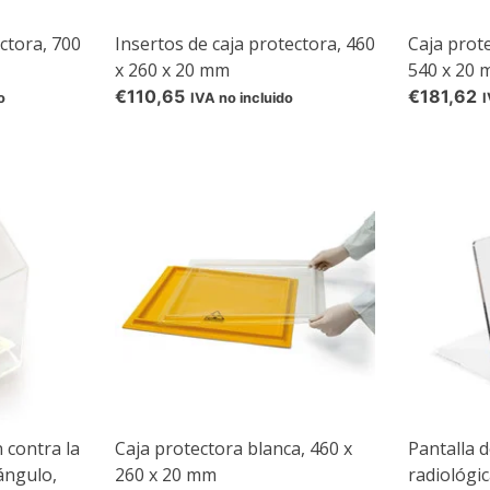
ctora, 700
Insertos de caja protectora, 460
Caja prot
x 260 x 20 mm
540 x 20
€110,65
€181,62
o
IVA no incluido
I
 contra la
Caja protectora blanca, 460 x
Pantalla 
ángulo,
260 x 20 mm
radiológi