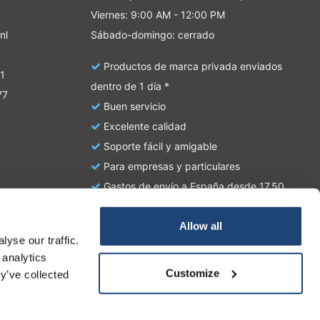
Viernes: 9:00 AM - 12:00 PM
nl
Sábado-domingo: cerrado
Productos de marca privada enviados
1
dentro de 1 día *
77
Buen servicio
Excelente calidad
Soporte fácil y amigable
Para empresas y particulares
Gastos de envío a España desde 17,50
euros
Allow all
yse our traffic.
atie en zijn geen handleiding of omschrijving hoe u het
 analytics
tionale wetgeving omtrent het gebruik van chemicaliën.
Customize
y’ve collected
Ocultar este mensaje
Más acerca de las cookies »