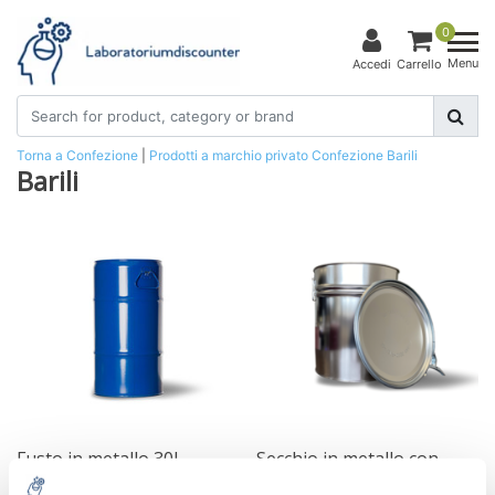
0
Menu
Accedi
Carrello
Torna a Confezione
|
Prodotti a marchio privato
Confezione
Barili
Barili
Fusto in metallo 30L
Secchio in metallo con
omologato UN
approvazione UN