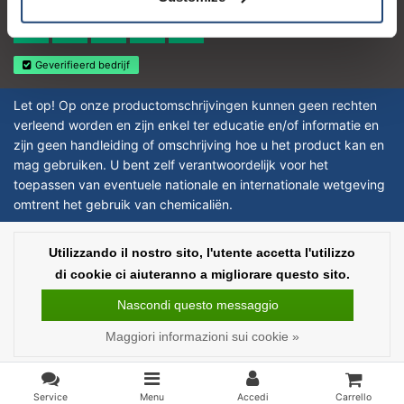
4.4
Geverifieerd bedrijf
Let op! Op onze productomschrijvingen kunnen geen rechten
verleend worden en zijn enkel ter educatie en/of informatie en
zijn geen handleiding of omschrijving hoe u het product kan en
mag gebruiken. U bent zelf verantwoordelijk voor het
toepassen van eventuele nationale en internationale wetgeving
omtrent het gebruik van chemicaliën.
Copyright © 2026 - Laboratorium Discounter | Prodotti da laboratorio a prezzi
Utilizzando il nostro sito, l'utente accetta l'utilizzo
bassi - All rights reserved - Theme by
InStijl Media
|
Tutti i prezzi sono al
di cookie ci aiuteranno a migliorare questo sito.
netto delle imposte
Nascondi questo messaggio
Maggiori informazioni sui cookie »
Service
Menu
Accedi
Carrello