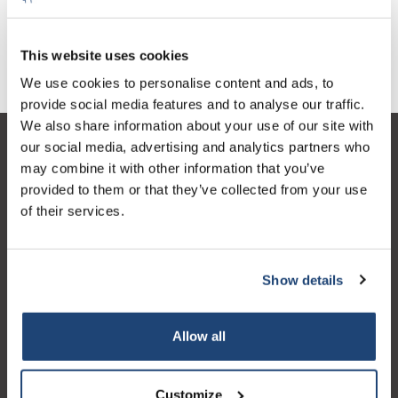
€40,15
€17,38
IVA Esc.
IVA Esc.
This website uses cookies
We use cookies to personalise content and ads, to
provide social media features and to analyse our traffic.
We also share information about your use of our site with
our social media, advertising and analytics partners who
Servizio di assistenza
may combine it with other information that you’ve
Il mio account
provided to them or that they’ve collected from your use
of their services.
Dettagli di contatto
Orari di apertura
Show details
Allow all
Logo eigendom van TrustPilot
Reviews 273 - Bene
Customize