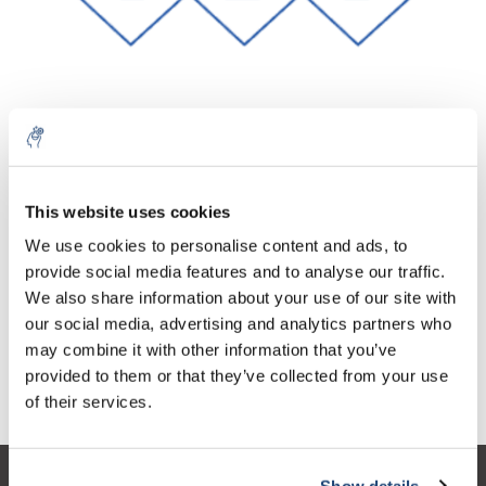
Aantal
Product
Prijs
Details
This website uses cookies
€291,98
We use cookies to personalise content and ads, to
Excl. btw
Meer
1 Stuk
€353,30
provide social media features and to analyse our traffic.
Incl. btw
We also share information about your use of our site with
Toevoegen aan winkelwagen
our social media, advertising and analytics partners who
may combine it with other information that you’ve
provided to them or that they’ve collected from your use
Informatie
of their services.
Show details