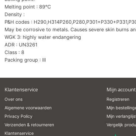
Melting point : 89°C
Density :
P&H codes : H290,H314P260,P280,P301+P330+P331,
May be corrosive to metals. Causes severe skin burns a
WGK 3: highly water endangering
ADR : UN3261
Class : 8
Packing group : III
Klantenservice
Mijn account
Over ons
Registreren
Algemene voorwaarden
Mijn bestelling
Privacy Policy
Mijn verlanglijs
Verzenden & retourneren
Vergelijk prod
Klantenservice