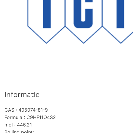
Informatie
CAS : 405074-81-9
pro
Formula : C9HF11O4S2
mol : 446.21
Boiling point: