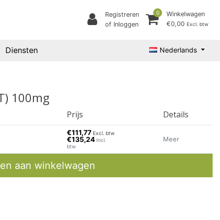
0
Winkelwagen
Registreren
€0,00
of Inloggen
Excl. btw
Diensten
Nederlands
(T) 100mg
Prijs
Details
€111,77
Excl. btw
€135,24
Meer
Incl.
btw
en aan winkelwagen