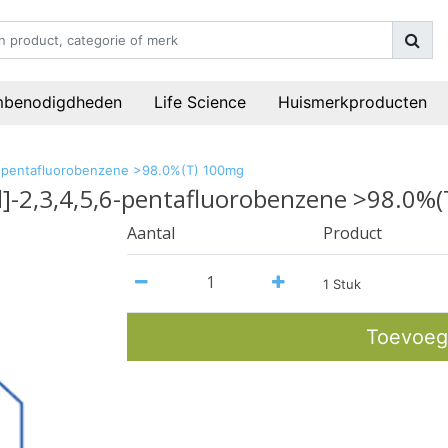
mbenodigdheden
Life Science
Huismerkproducten
,6-pentafluorobenzene >98.0%(T) 100mg
l]-2,3,4,5,6-pentafluorobenzene >98.0%
Aantal
Product
1 Stuk
Toevoeg