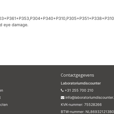
Subscrib
P303+P361+P353,P304+P340+P310,P305+P351+P338+P31
Your discount is valid with a minimum order value of €50.00
nd eye damage.
Contactgegevens
Laboratoriumdiscounter
en
+31 255 700 210
t
info@laboratoriumdiscounter.
ucten
KVK-nummer: 75528266
BTW-nummer: NL869321213B0