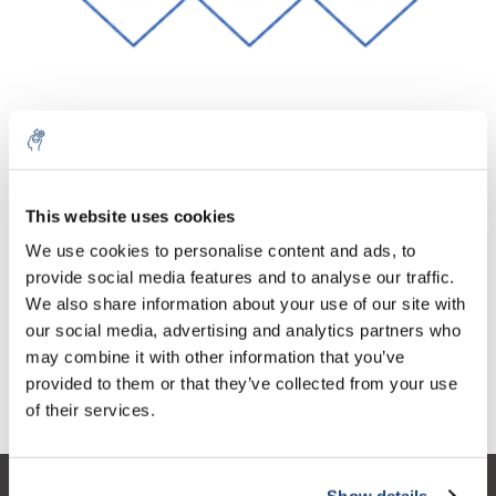
Aantal
Product
Prijs
Details
This website uses cookies
€86,93
We use cookies to personalise content and ads, to
Excl. btw
Meer
1 Stuk
€105,19
provide social media features and to analyse our traffic.
Incl. btw
We also share information about your use of our site with
Toevoegen aan winkelwagen
our social media, advertising and analytics partners who
may combine it with other information that you’ve
provided to them or that they’ve collected from your use
Informatie
of their services.
Show details