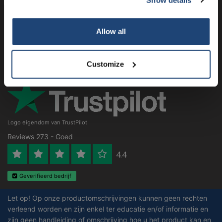
Klantenservice
Mijn account
Allow all
Contactgegevens
Openingstijden
Customize
Logo eigendom van TrustPilot
Reviews 273 - Goed
4.4
Geverifieerd bedrijf
Let op! Op onze productomschrijvingen kunnen geen rechten
verleend worden en zijn enkel ter educatie en/of informatie en
zijn geen handleiding of omschrijving hoe u het product kan en