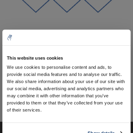
Aantal
Product
Prijs
Details
This website uses cookies
€20,70
We use cookies to personalise content and ads, to
Excl. btw
Meer
1 Stuk
€25,05
provide social media features and to analyse our traffic.
Incl. btw
×
We also share information about your use of our site with
Toevoegen aan winkelwagen
our social media, advertising and analytics partners who
Let op! Dit product word niet geleverd
may combine it with other information that you’ve
aan particulieren, een
provided to them or that they’ve collected from your use
Informatie
eindgebruikersverklaring is daarom
of their services.
vereist!
Eindgebruikersverklaring
Show details