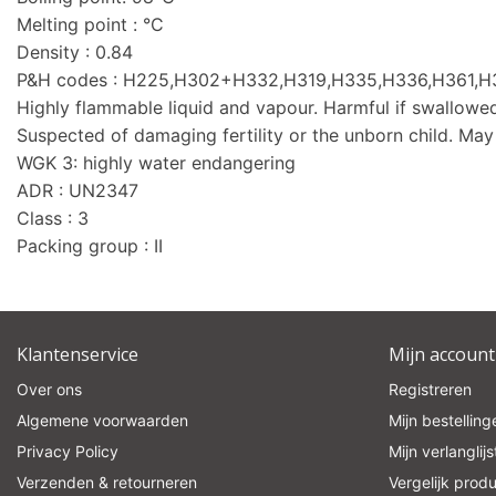
Melting point : °C
Density : 0.84
P&H codes : H225,H302+H332,H319,H335,H336,H361,
Highly flammable liquid and vapour. Harmful if swallowed 
Suspected of damaging fertility or the unborn child. Ma
WGK 3: highly water endangering
ADR : UN2347
Class : 3
Packing group : II
Klantenservice
Mijn account
Over ons
Registreren
Algemene voorwaarden
Mijn bestelling
Privacy Policy
Mijn verlanglijs
Verzenden & retourneren
Vergelijk prod