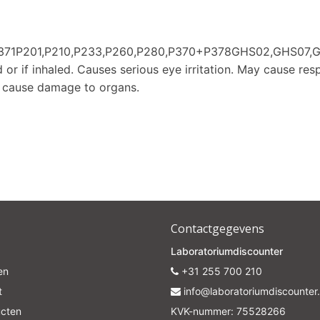
H371P201,P210,P233,P260,P280,P370+P378GHS02,GHS07,
or if inhaled. Causes serious eye irritation. May cause resp
y cause damage to organs.
Contactgegevens
Laboratoriumdiscounter
en
+31 255 700 210
t
info@laboratoriumdiscounter.
ucten
KVK-nummer: 75528266