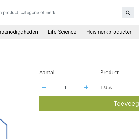
mbenodigdheden
Life Science
Huismerkproducten
Aantal
Product
1 Stuk
Toevoeg