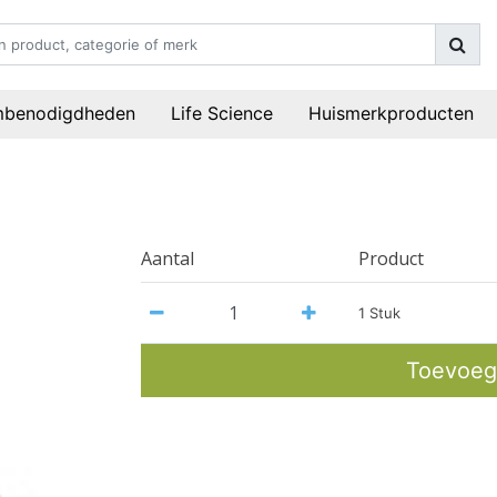
mbenodigdheden
Life Science
Huismerkproducten
Aantal
Product
1 Stuk
Toevoeg