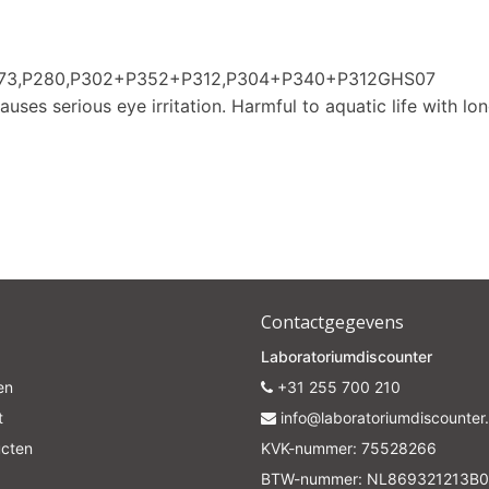
P273,P280,P302+P352+P312,P304+P340+P312GHS07
auses serious eye irritation. Harmful to aquatic life with lon
Contactgegevens
Laboratoriumdiscounter
en
+31 255 700 210
t
info@laboratoriumdiscounter.
ucten
KVK-nummer: 75528266
BTW-nummer: NL869321213B0