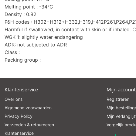
Melting point : -34°C
Density : 0.82
P&H codes : H302+H312+H332,H319,H412P261,P264,
Harmful if swallowed, in contact with skin or if inhaled. C
WGK 1: slightly water endangering
ADR: not subjected to ADR
Class :
Packing group :
Klantenservice
Mijn account
Over ons
Registreren
Algemene voorwaarden
Mijn bestelling
Privacy Policy
Mijn verlanglijs
Verzenden & retourneren
Vergelijk prod
Klantenservice