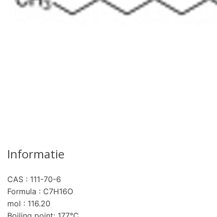
Informatie
CAS : 111-70-6
Formula : C7H16O
mol : 116.20
Boiling point: 177°C