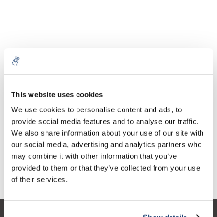
Aantal
Product
Prijs
Details
This website uses cookies
€38,63
We use cookies to personalise content and ads, to
Excl. btw
Meer
1 Stuk
€46,74
provide social media features and to analyse our traffic.
Incl. btw
We also share information about your use of our site with
Toevoegen aan winkelwagen
our social media, advertising and analytics partners who
may combine it with other information that you’ve
provided to them or that they’ve collected from your use
Informatie
of their services.
Show details