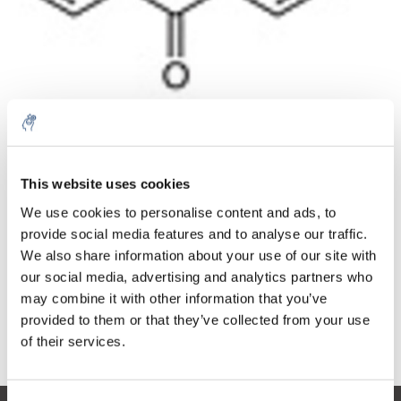
Aantal
Product
Prijs
Details
This website uses cookies
€49,68
We use cookies to personalise content and ads, to
Excl. btw
Meer
1 Stuk
provide social media features and to analyse our traffic.
€60,11
Incl. btw
We also share information about your use of our site with
our social media, advertising and analytics partners who
Toevoegen aan winkelwagen
may combine it with other information that you’ve
provided to them or that they’ve collected from your use
Informatie
of their services.