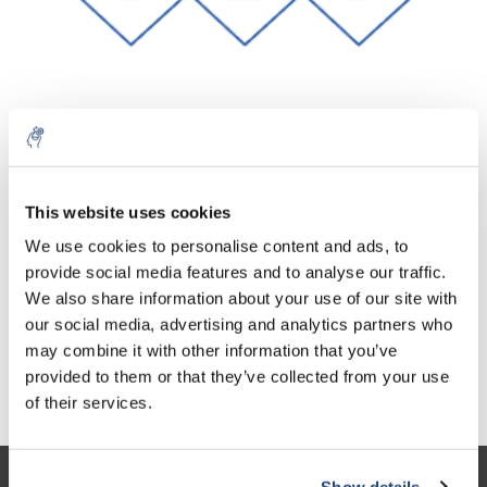
Aantal
Product
Prijs
Details
This website uses cookies
€68,99
We use cookies to personalise content and ads, to
Excl. btw
Meer
1 Stuk
€83,48
provide social media features and to analyse our traffic.
Incl. btw
We also share information about your use of our site with
Toevoegen aan winkelwagen
our social media, advertising and analytics partners who
may combine it with other information that you’ve
provided to them or that they’ve collected from your use
Informatie
of their services.
Show details