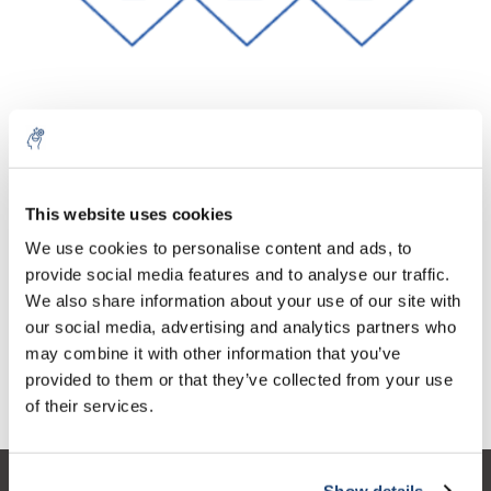
Aantal
Product
Prijs
Details
This website uses cookies
€179,38
We use cookies to personalise content and ads, to
Excl. btw
Meer
1 Stuk
€217,05
provide social media features and to analyse our traffic.
Incl. btw
We also share information about your use of our site with
Toevoegen aan winkelwagen
our social media, advertising and analytics partners who
may combine it with other information that you’ve
provided to them or that they’ve collected from your use
Informatie
of their services.
Show details