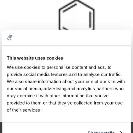
Aantal
Product
Prijs
Details
This website uses cookies
€71,75
We use cookies to personalise content and ads, to
Excl. btw
Meer
1 Stuk
€86,82
provide social media features and to analyse our traffic.
Incl. btw
We also share information about your use of our site with
Toevoegen aan winkelwagen
our social media, advertising and analytics partners who
may combine it with other information that you’ve
provided to them or that they’ve collected from your use
Informatie
of their services.
Show details