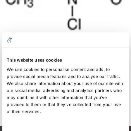
Aantal
Product
Prijs
Details
This website uses cookies
€20,70
We use cookies to personalise content and ads, to
Excl. btw
Meer
1 Stuk
provide social media features and to analyse our traffic.
€25,05
Incl. btw
We also share information about your use of our site with
our social media, advertising and analytics partners who
Toevoegen aan winkelwagen
may combine it with other information that you’ve
provided to them or that they’ve collected from your use
Informatie
of their services.