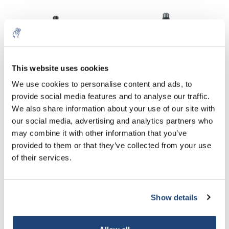
This website uses cookies
We use cookies to personalise content and ads, to
provide social media features and to analyse our traffic.
We also share information about your use of our site with
our social media, advertising and analytics partners who
iScope
iScope
may combine it with other information that you’ve
materiaalwetenschappen
materiaalwetenschappen
provided to them or that they’ve collected from your use
(metallurgisch)
(polarisatie)
€2.645,12
€3.141,00
Excl. btw
Excl. btw
of their services.
Show details