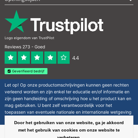
Logo eigendom van TrustPilot
Reviews 273 - Goed
4.4
Geverifieerd bedrijf
Let op! Op onze productomschrijvingen kunnen geen rechten
verleend worden en zijn enkel ter educatie en/of informatie en
zijn geen handleiding of omschrijving hoe u het product kan en
mag gebruiken. U bent zelf verantwoordelijk voor het
toepassen van eventuele nationale en internationale wetgeving
omtrent het gebruik van chemicaliën.
Door het gebruiken van onze website, ga je akkoord
met het gebruik van cookies om onze website te
Copyright © 2026 - Laboratorium Discounter - All rights reserved - Theme by
verbeteren.
InStijl Media
|
Alle bedragen zijn exclusief BTW