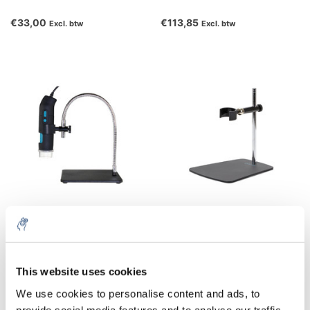
€33,00
€113,85
Excl. btw
Excl. btw
QS.MS02
QS.MS10
€50,60
€56,93
Excl. btw
Excl. btw
This website uses cookies
We use cookies to personalise content and ads, to
provide social media features and to analyse our traffic.