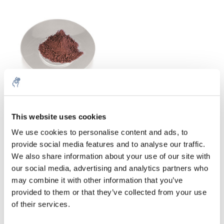
Horlogeglas PP
This website uses cookies
€35,52
We use cookies to personalise content and ads, to
Excl. btw
provide social media features and to analyse our traffic.
We also share information about your use of our site with
our social media, advertising and analytics partners who
may combine it with other information that you’ve
In de chemische laboratoriumtechnologie worden gebogen
provided to them or that they’ve collected from your use
schijven van transparant materiaal met een diameter van zes
of their services.
tot 20 centimeter
horlogeglas
of horlogeglazen schaal
genoemd.