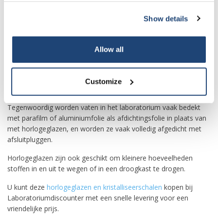
Door de holle vorm kunnen kleine hoeveelheden vloeistoffen in
Show details
horlogeglazen worden gegoten om ze te laten verdampen.
Horlogeglazen van borosilicaatglas kunnen ook boven
bunsenbranders worden verwarmd om de verdamping te
Allow all
versnellen.
Horlogeglazen worden vaak gebruikt om bekers, petrischalen of
Customize
het openen van kolven of flessen kort af te dekken als
bescherming tegen vervuiling, spatten en sterke verdamping.
Tegenwoordig worden vaten in het laboratorium vaak bedekt
met parafilm of aluminiumfolie als afdichtingsfolie in plaats van
met horlogeglazen, en worden ze vaak volledig afgedicht met
afsluitpluggen.
Horlogeglazen zijn ook geschikt om kleinere hoeveelheden
stoffen in en uit te wegen of in een droogkast te drogen.
U kunt deze
horlogeglazen en kristalliseerschalen
kopen bij
Laboratoriumdiscounter met een snelle levering voor een
vriendelijke prijs.