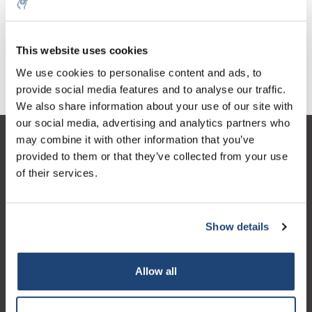
Digitale buret, continuous
Digitale buret solarus®
E
€1.093,91
€1.298,74
Excl. btw
Excl. btw
This website uses cookies
We use cookies to personalise content and ads, to
provide social media features and to analyse our traffic.
We also share information about your use of our site with
our social media, advertising and analytics partners who
may combine it with other information that you’ve
Klantenservice
provided to them or that they’ve collected from your use
Mijn account
of their services.
Contactgegevens
Openingstijden
Show details
Allow all