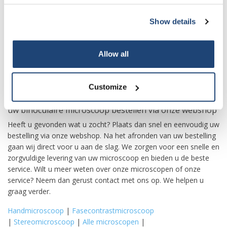
De juiste binoculaire microscoop kopen
Show details
Op de specifieke productpagina’s van onze binoculaire
Subscribe
microscopen vindt u de uiteenlopende specificaties per model.
Op basis van deze specificaties maakt u een weloverwogen
Allow all
beslissing. Alle meegeleverde elementen worden hier genoemd
Your discount is valid with a minimum order value of
evenals de accessoires die los aangeschaft dienen te worden.
€50.00
Op die manier weet u precies wat u in huis haalt en waar u op
Customize
kunt rekenen.
uw binoculaire microscoop bestellen via onze webshop
Heeft u gevonden wat u zocht? Plaats dan snel en eenvoudig uw
bestelling via onze webshop. Na het afronden van uw bestelling
gaan wij direct voor u aan de slag. We zorgen voor een snelle en
zorgvuldige levering van uw microscoop en bieden u de beste
service. Wilt u meer weten over onze microscopen of onze
service? Neem dan gerust contact met ons op. We helpen u
graag verder.
Handmicroscoop
|
Fasecontrastmicroscoop
|
Stereomicroscoop
|
Alle microscopen
|