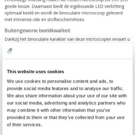
goede keuze. Daarnaast biedt de ingebouwde LED verlichting
optimaal beeld en wordt de binoculaire microscoop geleverd
met immersie-olie en stofbeschermhoes.
Buitengewone beeldkwaliteit
Dankzij het binoculaire karakter van deze microscopen ervaart u
een perfecte driedimensionaal beeld van het monster of
preparaat onder uw lens. Bovendien bieden binoculaire
microscopen extra gebruikscomfort wanneer u langere tijd
10% discount on your next
onderzoek moet uitvoeren. In tegenstelling tot een monoculair
order
This website uses cookies
model zal een binoculair microscoop u geen
vermoeidheidsklachten geven na een langere periode van
We use cookies to personalise content and ads, to
gebruik.
provide social media features and to analyse our traffic.
Sign up for our newsletter to stay
We also share information about your use of our site with
informed about our new products, and
Het is mogelijk de binoculaire microscopen naar wens in te
our social media, advertising and analytics partners who
stellen waardoor u optimaal onderzoek kunt doen. De kop van
receive a 10% discount on your next
de binoculair microscoop is 360° draaibaar en met de
may combine it with other information that you’ve
purchase for all chemical products from
meegeleverde objectieven tot 100x kunt u de perfecte
provided to them or that they’ve collected from your use
our own brand 😀
omstandigheden creëren voor een zorgvuldige analyse of
of their services.
gedetailleerde werkzaamheden.