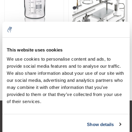
Cristalería
Material del trípode
This website uses cookies
5% off for your next order
We use cookies to personalise content and ads, to
provide social media features and to analyse our traffic.
Sign up for our newsletter to stay informed about
We also share information about your use of our site with
our new products, and receive a 10% discount on
our social media, advertising and analytics partners who
Embudos, embudos de caída y separación
Platos y cuencos
your next purchase for all chemical products from
may combine it with other information that you’ve
our own brand 😀
provided to them or that they’ve collected from your use
of their services.
Atención al cliente
Show details
Subscribe
Mi cuenta