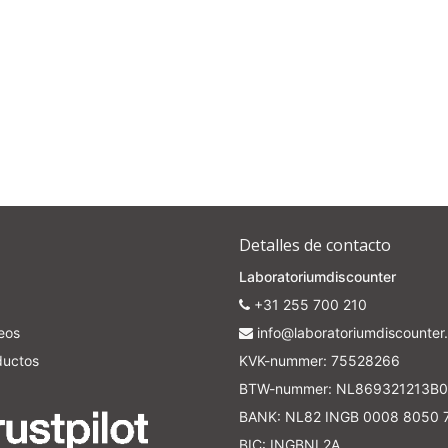
Detalles de contacto
Laboratoriumdiscounter
+31 255 700 210
seos
info@laboratoriumdiscounter.
ductos
KVK-nummer: 75528266
BTW-nummer: NL869321213B0
BANK: NL82 INGB 0008 8050 
BIC: INGBNL2A