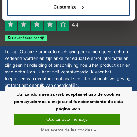
Logo eigendom van TrustPilot
Customize
Reviews 273 - Bien
4.4
Geverifieerd bedrijf
Let op! Op onze productomschrijvingen kunnen geen rechten
verleend worden en zijn enkel ter educatie en/of informatie en
zijn geen handleiding of omschrijving hoe u het product kan en
mag gebruiken. U bent zelf verantwoordelijk voor het
toepassen van eventuele nationale en internationale wetgeving
omtrent het gebruik van chemicaliën.
Utilizando nuestra web aceptas el uso de cookies
Copyright © 2026 - Laboratorium Discounter | Productos de laboratorio
para ayudarnos a mejorar el funcionamiento de esta
baratos - All rights reserved - Theme by
InStijl Media
|
Todos los precios no
página web.
incluyen los impuestos
Ocultar este mensaje
Más acerca de las cookies »