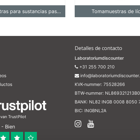
Tomamuestras para sustancias pastosas / viscosas
Tomamuestras de lí
Detalles de contacto
Laboratoriumdiscounter
+31 255 700 210
seos
info@laboratoriumdiscounter.
ductos
KVK-nummer: 75528266
BTW-nummer: NL869321213B0
BANK: NL82 INGB 0008 8050 
BIC: INGBNL2A
an TrustPilot
- Bien