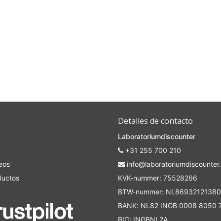
Detalles de contacto
Laboratoriumdiscounter
+31 255 700 210
seos
info@laboratoriumdiscounter.
ductos
KVK-nummer: 75528266
BTW-nummer: NL869321213B0
BANK: NL82 INGB 0008 8050 
BIC: INGBNL2A