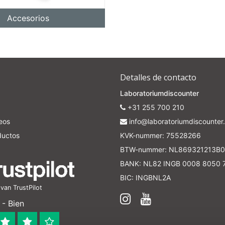
5% off for your next order
Accesorios
Sign up for our newsletter to stay informed about our new products, an
ceive a 10% discount on your next purchase for all chemical products f
our own brand 😀
Detalles de contacto
Subscrib
Laboratoriumdiscounter
+31 255 700 210
Your discount applies to orders above €50,00
seos
info@laboratoriumdiscounter.
ductos
KVK-nummer: 75528266
BTW-nummer: NL869321213B0
BANK: NL82 INGB 0008 8050 
BIC: INGBNL2A
an TrustPilot
- Bien