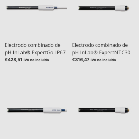
Electrodo combinado de
Electrodo combinado de
pH InLab® ExpertGo-IP67
pH InLab® ExpertNTC30
con protección IP67
con sensor de
€428,51
€316,47
IVA no incluido
IVA no incluido
temperatura integrado