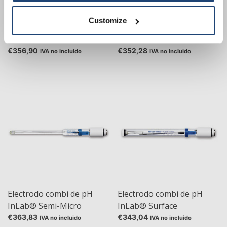
Customize
Electrodo combi de pH
Electrodo combi de pH
InLab® RoutinePro con
InLab® Science
sensor de temperatura
€356,90
€352,28
IVA no incluido
IVA no incluido
integrado
Electrodo combi de pH
Electrodo combi de pH
InLab® Semi-Micro
InLab® Surface
€363,83
€343,04
IVA no incluido
IVA no incluido