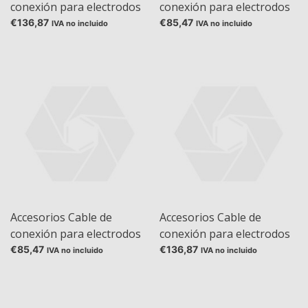
conexión para electrodos
conexión para electrodos
de pH combinado MultiPin
de pH combinados
€136,87
€85,47
IVA no incluido
IVA no incluido
- DIN 19262 + banana 1x4
Cabezal Schott - BNC
mm
Accesorios Cable de
Accesorios Cable de
conexión para electrodos
conexión para electrodos
de pH combinados
de pH combinados
€85,47
€136,87
IVA no incluido
IVA no incluido
Cabezal Schott - DIN
MultiPin - BNC + banana
19262
1x4 mm