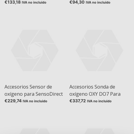
SensoDirect pH 110 y
SensoDirect 150
€133,18
€94,30
IVA no incluido
IVA no incluido
SensoDirect 150
Accesorios Sensor de
Accesorios Sonda de
oxígeno para SensoDirect
oxígeno OXY DO7 Para
150
OXY 7
€229,74
€337,72
IVA no incluido
IVA no incluido