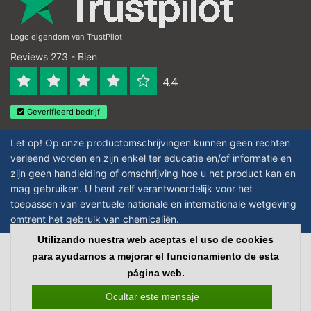
Logo eigendom van TrustPilot
Reviews 273 - Bien
4.4
Geverifieerd bedrijf
Let op! Op onze productomschrijvingen kunnen geen rechten
verleend worden en zijn enkel ter educatie en/of informatie en
zijn geen handleiding of omschrijving hoe u het product kan en
mag gebruiken. U bent zelf verantwoordelijk voor het
toepassen van eventuele nationale en internationale wetgeving
omtrent het gebruik van chemicaliën.
Utilizando nuestra web aceptas el uso de cookies
Copyright © 2026 - Laboratorium Discounter | Productos de laboratorio
para ayudarnos a mejorar el funcionamiento de esta
baratos - All rights reserved - Theme by
InStijl Media
|
Todos los precios no
página web.
incluyen los impuestos
Ocultar este mensaje