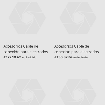
Accesorios Cable de
Accesorios Cable de
conexión para electrodos
conexión para electrodos
de pH combinados
de pH combinados
€172,10
€136,87
IVA no incluido
IVA no incluido
MultiPin - BNC+Cinch
MultiPin - BNC+Cinch