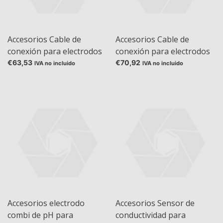
Accesorios Cable de
Accesorios Cable de
conexión para electrodos
conexión para electrodos
de pH combinados S7 -
de pH combinados S7 -
€63,53
€70,92
IVA no incluido
IVA no incluido
BNC
DIN 19262
Accesorios electrodo
Accesorios Sensor de
combi de pH para
conductividad para