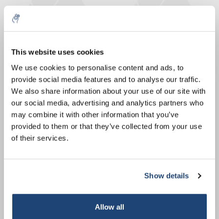
This website uses cookies
5% off for your next order
We use cookies to personalise content and ads, to
provide social media features and to analyse our traffic.
Adaptador para electrodos
Adaptador para electrodos
Sign up for our newsletter to stay informed about
We also share information about your use of our site with
de pH combinados, Gesch.
de pH combinados, Gesch.
our new products, and receive a 10% discount on
our social media, advertising and analytics partners who
para: Electrodos de pH
para: Electrodos de pH
€54,18
€37,08
IVA no incluido
IVA no incluido
your next purchase for all chemical products from
may combine it with other information that you’ve
combinados con BNC +
combinados con enchufe
our own brand 😀
provided to them or that they’ve collected from your use
tapón de cinch y medidor
BNC y medidor de pH con
of their services.
de pH con DIN 19262 +
bus DIN 19262
casquillo de plátano de 4
mm
Show details
Subscribe
Your discount applies to orders above €50,00
Allow all