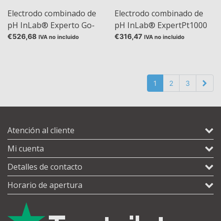
Electrodo combinado de
Electrodo combinado de
pH InLab® Experto Go-
pH InLab® ExpertPt1000
ISM® con tecnología
con sensor de
€526,68
€316,47
IVA no incluido
IVA no incluido
ISM®
temperatura integrado
1
2
3
Atención al cliente
Mi cuenta
Detalles de contacto
Horario de apertura