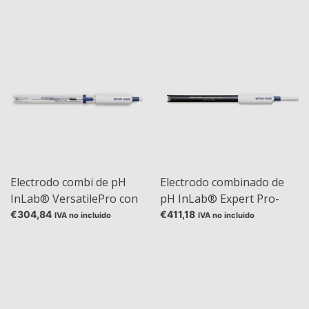
Electrodo combi de pH
Electrodo combinado de
InLab® VersatilePro con
pH InLab® Expert Pro-
sensor de temperatura
ISM® con tecnología
€304,84
€411,18
IVA no incluido
IVA no incluido
integrado
ISM®