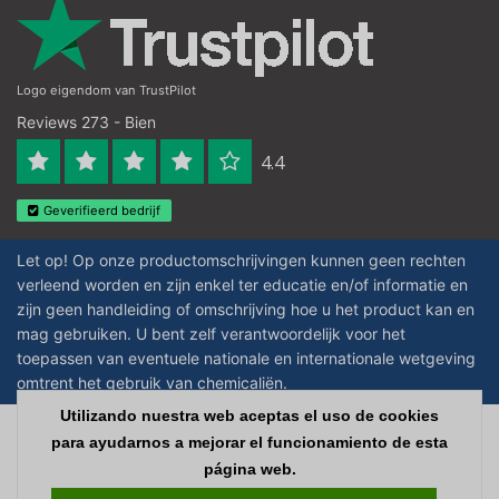
Logo eigendom van TrustPilot
Reviews 273 - Bien
4.4
Geverifieerd bedrijf
Let op! Op onze productomschrijvingen kunnen geen rechten
verleend worden en zijn enkel ter educatie en/of informatie en
zijn geen handleiding of omschrijving hoe u het product kan en
mag gebruiken. U bent zelf verantwoordelijk voor het
toepassen van eventuele nationale en internationale wetgeving
omtrent het gebruik van chemicaliën.
Utilizando nuestra web aceptas el uso de cookies
Copyright © 2026 - Laboratorium Discounter | Productos de laboratorio
para ayudarnos a mejorar el funcionamiento de esta
baratos - All rights reserved - Theme by
InStijl Media
|
Todos los precios no
página web.
incluyen los impuestos