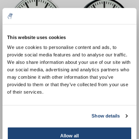
This website uses cookies
5% off for your next order
We use cookies to personalise content and ads, to
provide social media features and to analyse our traffic.
Sign up for our newsletter to stay informed about
Radiogestuurde wandklok,
Radiogestuurde wandklok,
We also share information about your use of our site with
our new products, and receive a 10% discount on
chroom
zwart
our social media, advertising and analytics partners who
your next purchase for all chemical products from
€43,20
€43,60
may combine it with other information that you’ve
IVA no incluido
IVA no incluido
our own brand 😀
provided to them or that they’ve collected from your use
of their services.
Show details
Subscribe
Your discount applies to orders above €50,00
Allow all