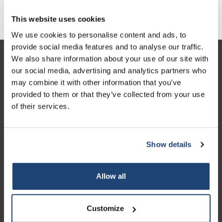
nosotros para asesoramiento profesional, por teléfono, email o
whatsapp.
This website uses cookies
We use cookies to personalise content and ads, to
provide social media features and to analyse our traffic.
We also share information about your use of our site with
Atención al cliente
our social media, advertising and analytics partners who
Mi cuenta
may combine it with other information that you’ve
provided to them or that they’ve collected from your use
Detalles de contacto
of their services.
Horario de apertura
Show details
Allow all
Logo eigendom van TrustPilot
Reviews 273 - Bien
Customize
4.4