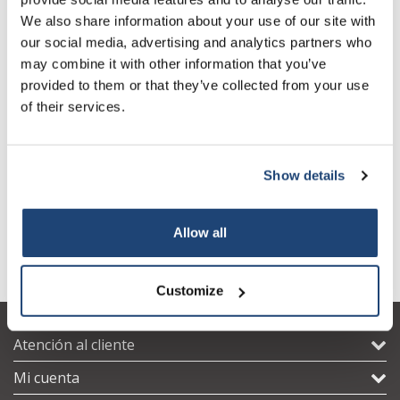
Sign up for our newsletter to stay informed about
We also share information about your use of our site with
our new products, and receive a 10% discount on
our social media, advertising and analytics partners who
your next purchase for all chemical products from
may combine it with other information that you’ve
our own brand 😀
provided to them or that they’ve collected from your use
of their services.
Bomba de chorro de agua
Vacuómetro
Show details
Subscribe
€54,05
€60,41
IVA no incluido
IVA no incluido
Your discount applies to orders above €50,00
Allow all
Customize
Atención al cliente
Mi cuenta