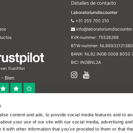
Detalles de contacto
Laboratoriumdiscounter
+31 255 700 210
seos
info@laboratoriumdiscounter.
ductos
KVK-nummer: 75528266
BTW-nummer: NL869321213B0
BANK: NL82 INGB 0008 8050 
BIC: INGBNL2A
an TrustPilot
- Bien
s
 bedrijf
ise content and ads, to provide social media features and to anal
en verleend worden en zijn enkel ter educatie en/of inform
about your use of our site with our social media, advertising and
ijk voor het toepassen van eventuele nationale en interna
t with other information that you’ve provided to them or that the