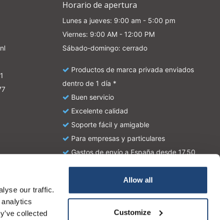
Horario de apertura
Lunes a jueves: 9:00 am - 5:00 pm
Viernes: 9:00 AM - 12:00 PM
nl
Sábado-domingo: cerrado
Productos de marca privada enviados
1
dentro de 1 día *
77
Buen servicio
Excelente calidad
Soporte fácil y amigable
Para empresas y particulares
Gastos de envío a España desde 17,50
euros
Allow all
yse our traffic.
atie en zijn geen handleiding of omschrijving hoe u het
 analytics
tionale wetgeving omtrent het gebruik van chemicaliën.
Customize
y’ve collected