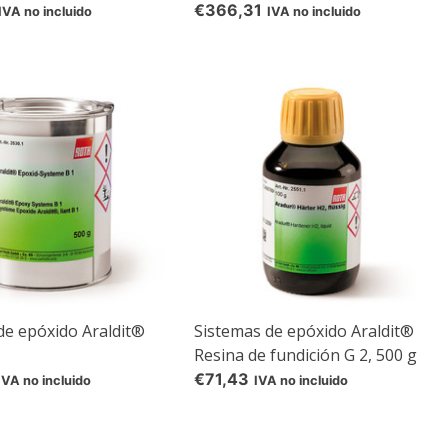
€366,31
IVA no incluido
IVA no incluido
d
rom
e
de epóxido Araldit®
Sistemas de epóxido Araldit®
Resina de fundición G 2, 500 g
€71,43
IVA no incluido
IVA no incluido