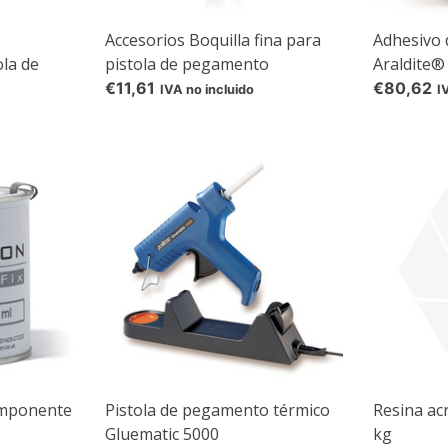
Accesorios Boquilla fina para
Adhesivo
la de
pistola de pegamento
Araldite®
luematic
Gluematic 5000
€11,61
€80,62
IVA no incluido
I
amento
11 mm
omponente
Pistola de pegamento térmico
Resina acr
Gluematic 5000
kg