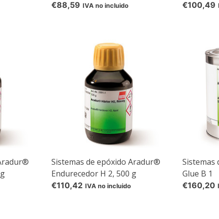
€88,59
€100,49
IVA no incluido
5% off for your next order
Sign up for our newsletter to stay informed about our new products, an
ceive a 10% discount on your next purchase for all chemical products f
our own brand 😀
Subscrib
 Aradur®
Sistemas de epóxido Aradur®
Sistemas 
 g
Endurecedor H 2, 500 g
Glue B 1
€110,42
€160,20
IVA no incluido
Your discount applies to orders above €50,00