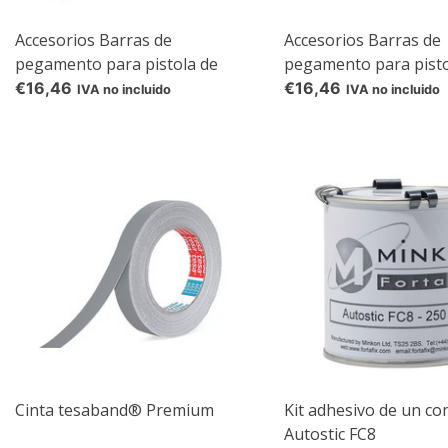
Accesorios Barras de
Accesorios Barras de
pegamento para pistola de
pegamento para pisto
pegamento caliente Gluematic
pegamento caliente G
€16,46
€16,46
IVA no incluido
IVA no incluido
5000, Barras de pegamento
5000, Barras de peg
transparentes, 250 g, 11 mm
Ultra Power, 250 g, 
Cinta tesaband® Premium
Kit adhesivo de un c
Autostic FC8