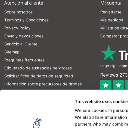
Atención al cliente
Mi cuenta
Sobre nosotros
Registrarse
Términos y Condiciones
Mis pedidos
Privacy Policy
Mi lista de de
Envío y devoluciones
Comparar pro
Servicio al Cliente
Sitemap
Preguntas frecuentes
Logo eigendom v
Etiquetado de sustancias peligrosas
Reviews 273 
Solicitar ficha de datos de seguridad
Información sobre precursores de drogas
información sobre precursores de explosivos
4.4
RSS feed
This website uses cookie
Geverifieerd
We use cookies to personal
Let op! Op onze productomschrijvingen kunnen geen recht
We also share information 
product kan en mag gebruiken. U bent zelf verantwoordel
partners who may combine i