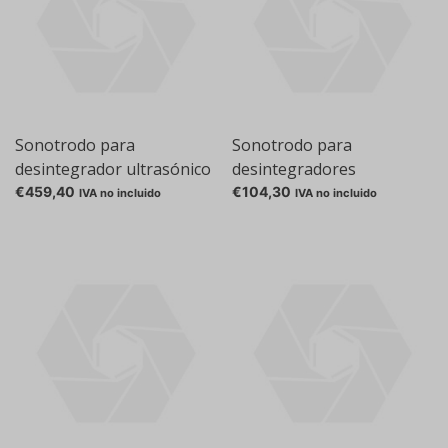
Sonotrodo para
Sonotrodo para
desintegrador ultrasónico
desintegradores
UP200Ht, 7 mm, 95 mm,
ultrasónicos HD 2070 y HD
€459,40
€104,30
IVA no incluido
IVA no incluido
S26d7
2200, 13 mm, 5 mm, placa
de titanio TT 13