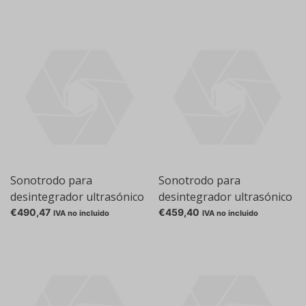
Modelo 400P
Modelo 400W
Sonotrodo para
Sonotrodo para
desintegrador ultrasónico
desintegrador ultrasónico
UP200Ht, 14 mm, 80 mm,
UP200Ht, 2 mm, 120 mm,
€490,47
€459,40
IVA no incluido
IVA no incluido
S26d14
S26d2