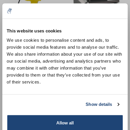
This website uses cookies
5% off for your next order
We use cookies to personalise content and ads, to
provide social media features and to analyse our traffic.
Integrador ultrasónico
Mezclador de bolsas
Sign up for our newsletter to stay informed about
We also share information about your use of our site with
desintegrado UP200Ht
homogeneizador de
our new products, and receive a 10% discount on
our social media, advertising and analytics partners who
digital
laboratorio® Modelo S
€5.351,40
€5.090,67
IVA no incluido
IVA no incluido
your next purchase for all chemical products from
may combine it with other information that you’ve
our own brand 😀
provided to them or that they’ve collected from your use
of their services.
Show details
Subscribe
Your discount applies to orders above €50,00
Allow all