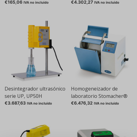
homogonizante
€165,06
€4.302,27
IVA no incluido
IVA no incluido
Desintegrador ultrasónico
Homogeneizador de
serie UP, UP50H
laboratorio Stomacher®
400 circulador
€3.687,63
€6.476,32
IVA no incluido
IVA no incluido