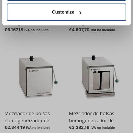
Customize
Mezclador de bolsas
Mezclador de bolsas
homogeneizador de
homogeneizador de
laboratorio® modelo SW
laboratorio® Serie 400
€6.167,18
€4.607,70
IVA no incluido
IVA no incluido
Modelo 400 CC
Mezclador de bolsas
Mezclador de bolsas
homogeneizador de
homogeneizador de
laboratorio® Serie 400
laboratorio® Serie 400
€2.344,19
€3.382,19
IVA no incluido
IVA no incluido