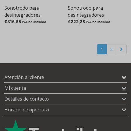
Sonotrodo para
Sonotrodo para
desintegradores
desintegradores
ultrasónicos HD 2070 y HD
ultrasónicos HD 2070 y HD
€316,65
€222,28
IVA no incluido
IVA no incluido
2200, 2 mm, 191 mm,
2200, 3 mm, 175 mm,
Microtip MS 72
Microtip MS 73
1
2
Atención al cliente
Mi cuenta
Detalles de contacto
Horario de apertura