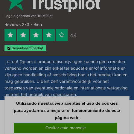
Logo eigendom van TrustPilot
Reviews 273 - Bien
4.4
Geverifieerd bedrijf
Let op! Op onze productomschrijvingen kunnen geen rechten
verleend worden en zijn enkel ter educatie en/of informatie en
zijn geen handleiding of omschrijving hoe u het product kan en
mag gebruiken. U bent zelf verantwoordelijk voor het
toepassen van eventuele nationale en internationale wetgeving
omtrent het gebruik van chemicaliën.
Utilizando nuestra web aceptas el uso de cookies
Copyright © 2026 - Laboratorium Discounter | Productos de laboratorio
para ayudarnos a mejorar el funcionamiento de esta
baratos - All rights reserved - Theme by
InStijl Media
|
Todos los precios no
página web.
incluyen los impuestos
Ocultar este mensaje