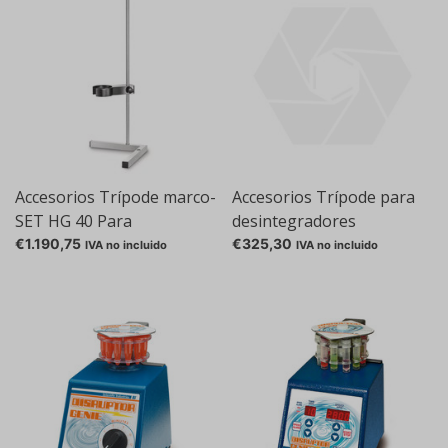
Accesorios Trípode marco-
Accesorios Trípode para
SET HG 40 Para
desintegradores
homogeneizadores
ultrasónicos UP50H,
€1.190,75
€325,30
IVA no incluido
IVA no incluido
ultrasónicos SONOPULS
UP100H y Trípode 200Ht
HD 2070 y HD 2200