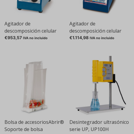
Agitador de
Agitador de
descomposición celular
descomposición celular
Genie Disruptor Modelo
Genie Disruptor Modelo
€953,57
€1.114,98
IVA no incluido
IVA no incluido
analógico
digital
Bolsa de accesoriosAbrir®
Desintegrador ultrasónico
Soporte de bolsa
serie UP, UP100H