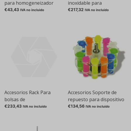
para homogeneizador
inoxidable para
para el mezclador de
homogeneizador Bag
€43,43
€217,32
IVA no incluido
IVA no incluido
bolsas®
Mixer®
Accesorios Rack Para
Accesorios Soporte de
bolsas de
repuesto para dispositivo
homogeneización
de descomposición celular
€233,43
€134,56
IVA no incluido
IVA no incluido
Disruptor Genie®