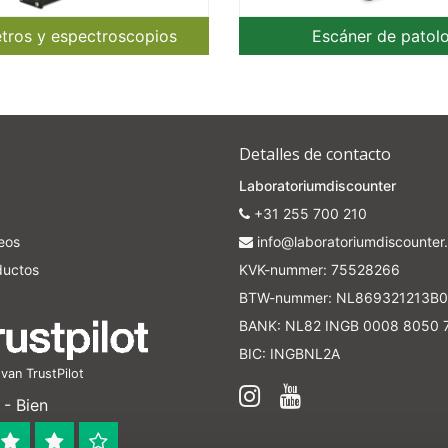
tros y espectroscopios
Escáner de patol
Detalles de contacto
Laboratoriumdiscounter
+31 255 700 210
seos
info@laboratoriumdiscounter.
ductos
KVK-nummer: 75528266
BTW-nummer: NL869321213B0
BANK: NL82 INGB 0008 8050 
BIC: INGBNL2A
an TrustPilot
- Bien