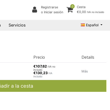
0
Cesta
Registrarse
€0,00
o Iniciar sesión
IVA no incluido
a
Servicios
Español
Precio
Details
€107,62
IVA no
incluido
Más
€130,23
IVA
incluido
adir a la cesta