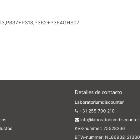
313,P337+P313,P362+P364GHS07
Detalles de contacto
Laboratoriumdiscounter
+31 255 700 210
seos
info@laboratoriumdiscounter.
ductos
KVK-nummer: 75528266
BTW-nummer: NL869321213B0