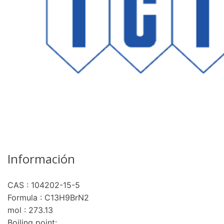
Información
CAS : 104202-15-5
Formula : C13H9BrN2
mol : 273.13
Boiling point: