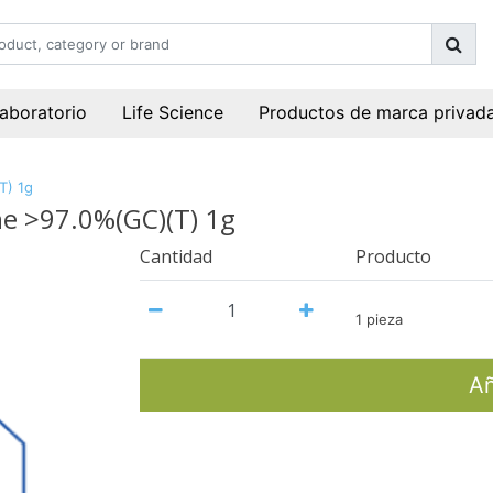
laboratorio
Life Science
Productos de marca privad
T) 1g
ne >97.0%(GC)(T) 1g
Cantidad
Producto
1 pieza
Añ