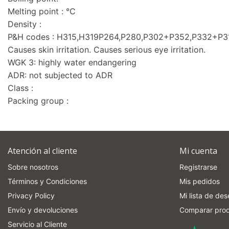
Melting point : °C
Density :
P&H codes : H315,H319P264,P280,P302+P352,P332+P
Causes skin irritation. Causes serious eye irritation.
WGK 3: highly water endangering
ADR: not subjected to ADR
Class :
Packing group :
Atención al cliente
Mi cuenta
Sobre nosotros
Registrarse
Términos y Condiciones
Mis pedidos
Privacy Policy
Mi lista de de
Envío y devoluciones
Comparar pro
Servicio al Cliente