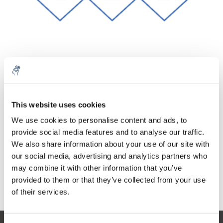
Cantidad
Producto
Precio
Details
This website uses cookies
€153,16
IVA no
Más
1 pieza
We use cookies to personalise content and ads, to
incluido
€185,33
provide social media features and to analyse our traffic.
IVA incluido
We also share information about your use of our site with
Añadir a la cesta
our social media, advertising and analytics partners who
may combine it with other information that you’ve
provided to them or that they’ve collected from your use
Información
of their services.