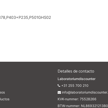
P378,P403+P235,P501GHS02
Detalles de contacto
Laboratoriumdiscounter
+31 255 700 210
seos
info@laboratoriumdiscounter.
ductos
KVK-nummer: 75528266
BTW-nummer: NL869321213B0