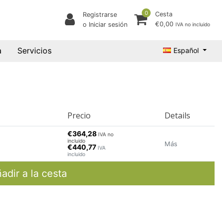
0
Cesta
Registrarse
€0,00
o Iniciar sesión
IVA no incluido
a
Servicios
Español
Precio
Details
€364,28
IVA no
incluido
Más
€440,77
IVA
incluido
adir a la cesta