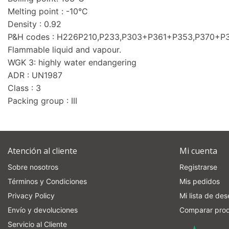
Melting point : -10°C
Density : 0.92
P&H codes : H226P210,P233,P303+P361+P353,P370+
Flammable liquid and vapour.
WGK 3: highly water endangering
ADR : UN1987
Class : 3
Packing group : III
Atención al cliente
Mi cuenta
Sobre nosotros
Registrarse
Términos y Condiciones
Mis pedidos
Privacy Policy
Mi lista de de
Envío y devoluciones
Comparar pro
Servicio al Cliente