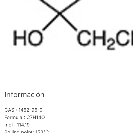
Información
CAS : 1462-96-0
Formula : C7H14O
mol : 114.19
Boiling point: 153°C