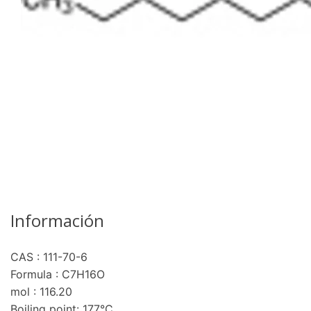
Información
CAS : 111-70-6
re
Formula : C7H16O
mol : 116.20
Boiling point: 177°C