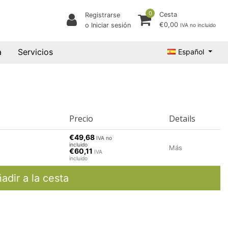
0
Cesta
Registrarse
€0,00
o Iniciar sesión
IVA no incluido
a
Servicios
Español
Precio
Details
€49,68
IVA no
incluido
Más
€60,11
IVA
incluido
adir a la cesta