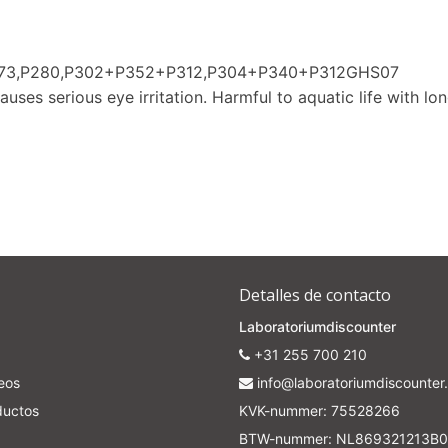
Subscrib
P273,P280,P302+P352+P312,P304+P340+P312GHS07
Your discount applies to orders above €50,00
auses serious eye irritation. Harmful to aquatic life with lon
Detalles de contacto
Laboratoriumdiscounter
+31 255 700 210
seos
info@laboratoriumdiscounter.
ductos
KVK-nummer: 75528266
BTW-nummer: NL869321213B0