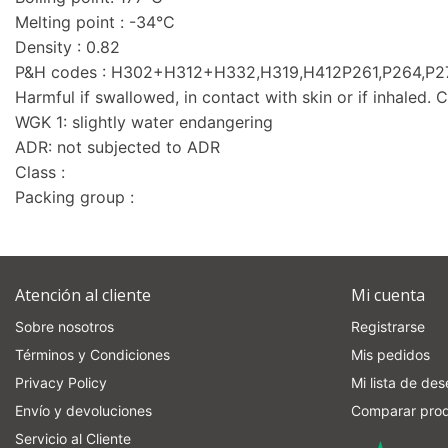
Melting point : -34°C
Density : 0.82
P&H codes : H302+H312+H332,H319,H412P261,P264,
Harmful if swallowed, in contact with skin or if inhaled. C
WGK 1: slightly water endangering
ADR: not subjected to ADR
Class :
Packing group :
Atención al cliente
Mi cuenta
Sobre nosotros
Registrarse
Términos y Condiciones
Mis pedidos
Privacy Policy
Mi lista de de
Envío y devoluciones
Comparar pro
Servicio al Cliente