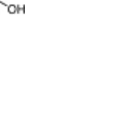
5% off for your next order
Sign up for our newsletter to stay informed about our new products, an
ceive a 10% discount on your next purchase for all chemical products f
our own brand 😀